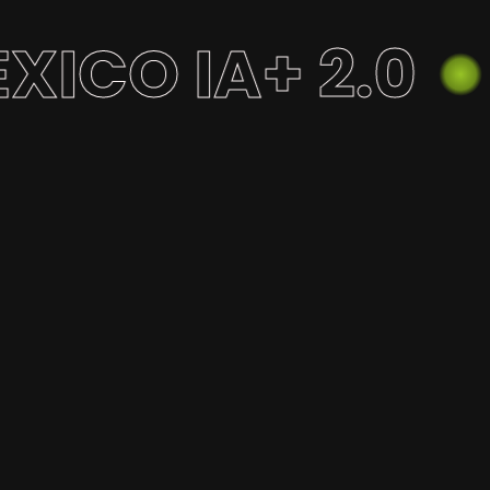
ICO IA+ 2.0
Inversión &
Startups &
Nearshoring
Innovación
pital nacional e internacional
Escaparate de ideas disruptiv
mpulsando cadenas de valor
tecnologías listas para esca
listas para ejecución en un
globalmente, conectadas c
entorno favorable de
fondos y corporativos
relocalización.
estratégicos.