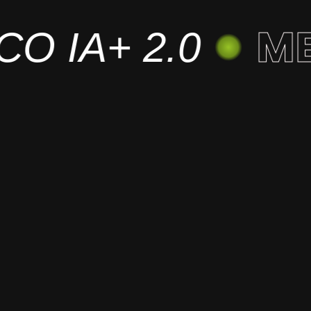
MEX
O IA+ 2.0
IA & Robótica
Transformando sectores
Ca
estratégicos con soluciones
i
autónomas, analítica avanzada y
procesos optimizados que elevan
la competitividad de México.