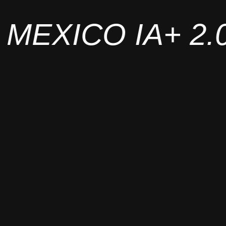
MEXICO IA+ 2.0
Infraestructura
Soberana &
Ciberseguridad
as y
Infraestructura crítica de clase
lar
mundial con ciberseguridad
on
avanzada que garantiza
resiliencia, continuidad y
confianza.